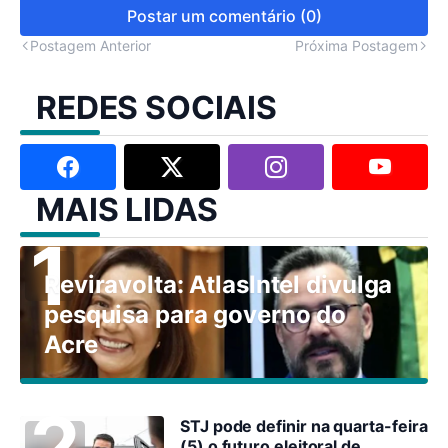
Postar um comentário (0)
Postagem Anterior
Próxima Postagem
REDES SOCIAIS
MAIS LIDAS
Reviravolta: AtlasIntel divulga
pesquisa para governo do
Acre
STJ pode definir na quarta-feira
(5) o futuro eleitoral de