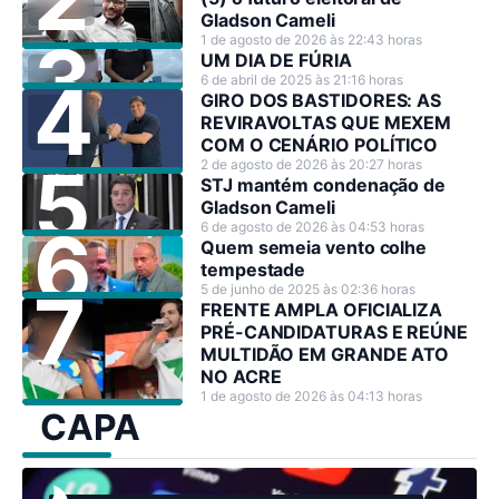
Gladson Cameli
1 de agosto de 2026 às 22:43 horas
UM DIA DE FÚRIA
6 de abril de 2025 às 21:16 horas
GIRO DOS BASTIDORES: AS
REVIRAVOLTAS QUE MEXEM
COM O CENÁRIO POLÍTICO
2 de agosto de 2026 às 20:27 horas
STJ mantém condenação de
Gladson Cameli
6 de agosto de 2026 às 04:53 horas
Quem semeia vento colhe
tempestade
5 de junho de 2025 às 02:36 horas
FRENTE AMPLA OFICIALIZA
PRÉ-CANDIDATURAS E REÚNE
MULTIDÃO EM GRANDE ATO
NO ACRE
1 de agosto de 2026 às 04:13 horas
CAPA