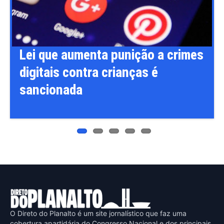
Previ
Next
ous
es
Flávio Bolsonaro anuncia Alfredo
Gaspar, relator da CPI do INSS,
como vice na disputa à
Presidência
O Direto do Planalto é um site jornalístico que faz uma
cobertura apartidária do Congresso Nacional e dos principais