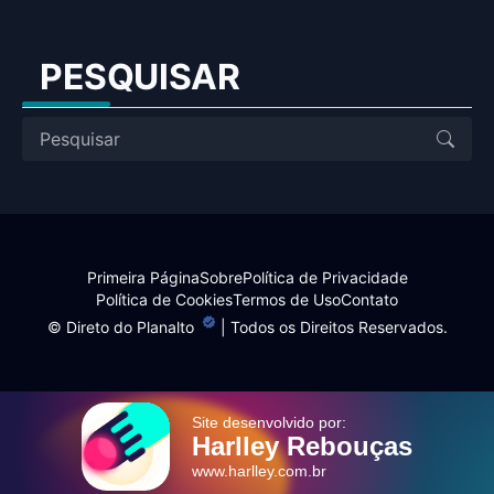
PESQUISAR
Primeira Página
Sobre
Política de Privacidade
Política de Cookies
Termos de Uso
Contato
©
Direto do Planalto
| Todos os Direitos Reservados.
Site desenvolvido por:
Harlley Rebouças
www.harlley.com.br