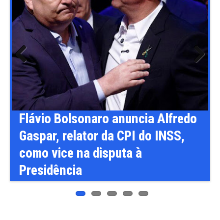
Previ
Next
ous
cia Alfredo
Câmara pode votar medida
 do INSS,
provisórias e projetos lig
à
agronegócio na próxima 