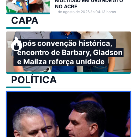
MULTIDÃO EM GRANDE ATO
NO ACRE
1 de agosto de 2026 às 04:13 horas
CAPA
Após convenção histórica,
encontro de Barbary, Gladson
e Mailza reforça unidade
POLÍTICA