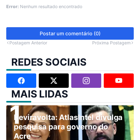
Error:
Nenhum resultado encontrado
Postar um comentário (0)
Postagem Anterior
Próxima Postagem
REDES SOCIAIS
MAIS LIDAS
Reviravolta: AtlasIntel divulga
pesquisa para governo do
Acre