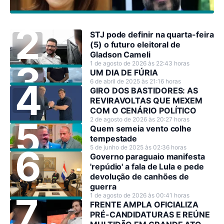
STJ pode definir na quarta-feira
(5) o futuro eleitoral de
Gladson Cameli
1 de agosto de 2026 às 22:43 horas
UM DIA DE FÚRIA
6 de abril de 2025 às 21:16 horas
GIRO DOS BASTIDORES: AS
REVIRAVOLTAS QUE MEXEM
COM O CENÁRIO POLÍTICO
2 de agosto de 2026 às 20:27 horas
Quem semeia vento colhe
tempestade
5 de junho de 2025 às 02:36 horas
Governo paraguaio manifesta
'repúdio' a fala de Lula e pede
devolução de canhões de
guerra
1 de agosto de 2026 às 00:41 horas
FRENTE AMPLA OFICIALIZA
PRÉ-CANDIDATURAS E REÚNE