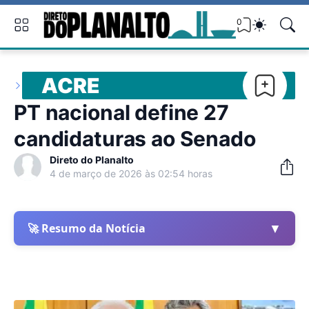
0
ACRE
PT nacional define 27
candidaturas ao Senado
Direto do Planalto
4 de março de 2026 às 02:54 horas
▼
🚀 Resumo da Notícia