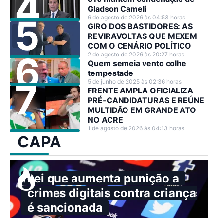
Gladson Cameli
6 de agosto de 2026 às 04:53 horas
GIRO DOS BASTIDORES: AS
REVIRAVOLTAS QUE MEXEM
COM O CENÁRIO POLÍTICO
2 de agosto de 2026 às 20:27 horas
Quem semeia vento colhe
tempestade
5 de junho de 2025 às 02:36 horas
FRENTE AMPLA OFICIALIZA
PRÉ-CANDIDATURAS E REÚNE
MULTIDÃO EM GRANDE ATO
NO ACRE
1 de agosto de 2026 às 04:13 horas
CAPA
Lei que aumenta punição a
crimes digitais contra crianças
é sancionada