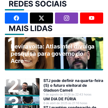
REDES SOCIAIS
MAIS LIDAS
Reviravolta: AtlasIntel divulga
pesquisa para governo do
Acre
STJ pode definir na quarta-feira
(5) o futuro eleitoral de
Gladson Cameli
1 de agosto de 2026 às 22:43 horas
UM DIA DE FÚRIA
6 de abril de 2025 às 21:16 horas
STJ mantém condenação de