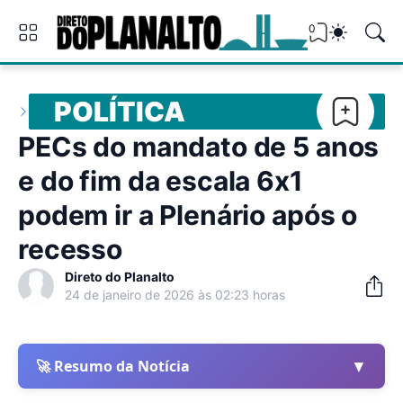
0
POLÍTICA
PECs do mandato de 5 anos
e do fim da escala 6x1
podem ir a Plenário após o
recesso
Direto do Planalto
24 de janeiro de 2026 às 02:23 horas
▼
🚀 Resumo da Notícia