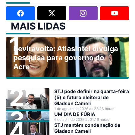
MAIS LIDAS
Reviravolta: AtlasIntel divulga
pesquisa para governo do
Acre
STJ pode definir na quarta-feira
(5) o futuro eleitoral de
Gladson Cameli
1 de agosto de 2026 às 22:43 horas
UM DIA DE FÚRIA
6 de abril de 2025 às 21:16 horas
STJ mantém condenação de
Gladson Cameli