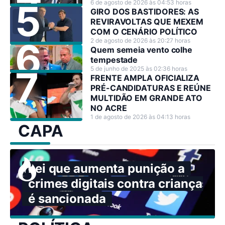
6 de agosto de 2026 às 04:53 horas
GIRO DOS BASTIDORES: AS
REVIRAVOLTAS QUE MEXEM
COM O CENÁRIO POLÍTICO
2 de agosto de 2026 às 20:27 horas
Quem semeia vento colhe
tempestade
5 de junho de 2025 às 02:36 horas
FRENTE AMPLA OFICIALIZA
PRÉ-CANDIDATURAS E REÚNE
MULTIDÃO EM GRANDE ATO
NO ACRE
1 de agosto de 2026 às 04:13 horas
CAPA
Lei que aumenta punição a
crimes digitais contra crianças
é sancionada