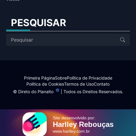
PESQUISAR
Primeira Página
Sobre
Política de Privacidade
Política de Cookies
Termos de Uso
Contato
©
Direto do Planalto
| Todos os Direitos Reservados.
Site desenvolvido por:
Harlley Rebouças
www.harlley.com.br