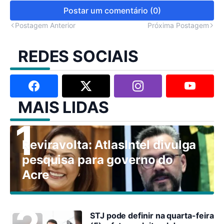
Postar um comentário (0)
Postagem Anterior
Próxima Postagem
REDES SOCIAIS
MAIS LIDAS
Reviravolta: AtlasIntel divulga
pesquisa para governo do
Acre
STJ pode definir na quarta-feira