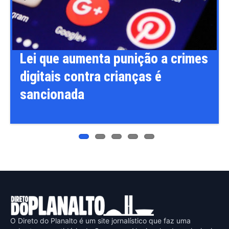
Previ
Next
ous
imes
Flávio Bolsonaro anuncia Alfredo
Gaspar, relator da CPI do INSS,
como vice na disputa à
Presidência
O Direto do Planalto é um site jornalístico que faz uma