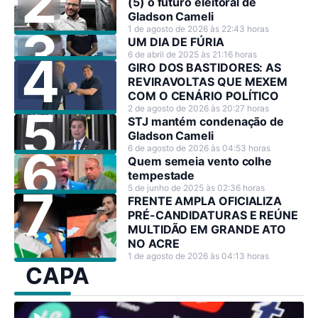
(5) o futuro eleitoral de
Gladson Cameli
1 de agosto de 2026 às 22:43 horas
UM DIA DE FÚRIA
6 de abril de 2025 às 21:16 horas
GIRO DOS BASTIDORES: AS
REVIRAVOLTAS QUE MEXEM
COM O CENÁRIO POLÍTICO
2 de agosto de 2026 às 20:27 horas
STJ mantém condenação de
Gladson Cameli
6 de agosto de 2026 às 04:53 horas
Quem semeia vento colhe
tempestade
5 de junho de 2025 às 02:36 horas
FRENTE AMPLA OFICIALIZA
PRÉ-CANDIDATURAS E REÚNE
MULTIDÃO EM GRANDE ATO
NO ACRE
1 de agosto de 2026 às 04:13 horas
CAPA