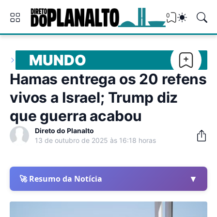
0
MUNDO
Hamas entrega os 20 reféns
vivos a Israel; Trump diz
que guerra acabou
Direto do Planalto
13 de outubro de 2025 às 16:18 horas
▼
🚀 Resumo da Notícia