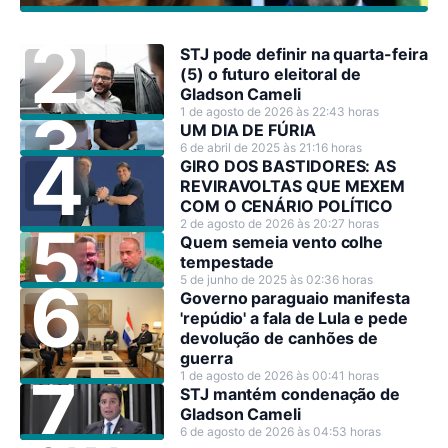
STJ pode definir na quarta-feira
(5) o futuro eleitoral de
Gladson Cameli
1 de agosto de 2026 às 22:43 horas
UM DIA DE FÚRIA
6 de abril de 2025 às 21:16 horas
GIRO DOS BASTIDORES: AS
REVIRAVOLTAS QUE MEXEM
COM O CENÁRIO POLÍTICO
2 de agosto de 2026 às 20:27 horas
Quem semeia vento colhe
tempestade
5 de junho de 2025 às 02:36 horas
Governo paraguaio manifesta
'repúdio' a fala de Lula e pede
devolução de canhões de
guerra
1 de agosto de 2026 às 00:41 horas
STJ mantém condenação de
Gladson Cameli
6 de agosto de 2026 às 04:53 horas