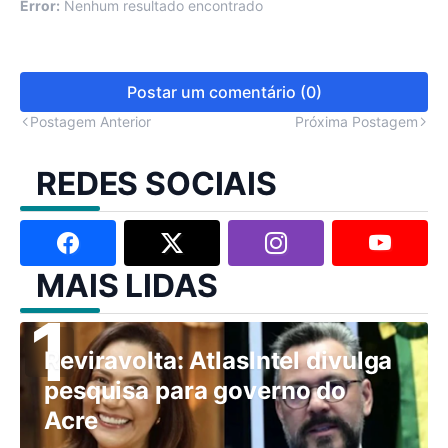
Error:
Nenhum resultado encontrado
Postar um comentário (0)
Postagem Anterior
Próxima Postagem
REDES SOCIAIS
MAIS LIDAS
Reviravolta: AtlasIntel divulga
pesquisa para governo do
Acre