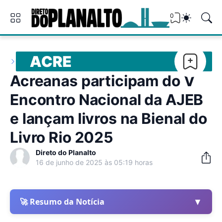
0
ACRE
Acreanas participam do V
Encontro Nacional da AJEB
e lançam livros na Bienal do
Livro Rio 2025
Direto do Planalto
16 de junho de 2025 às 05:19 horas
▼
🚀 Resumo da Notícia