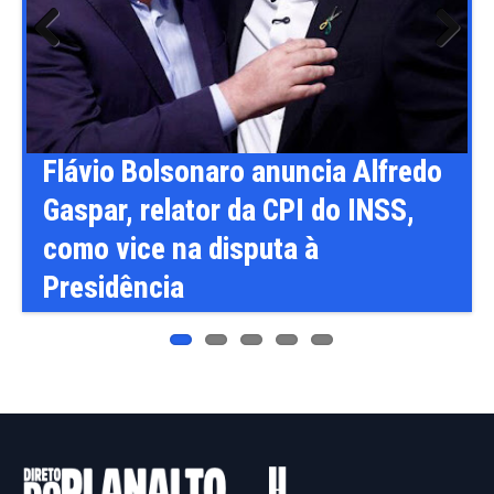
Previ
Next
ous
o
Câmara pode votar medidas
provisórias e projetos ligados ao
agronegócio na próxima semana