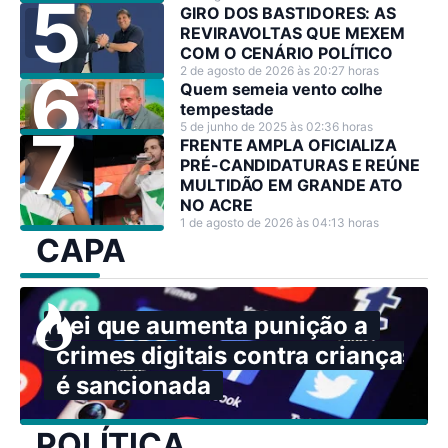
GIRO DOS BASTIDORES: AS
REVIRAVOLTAS QUE MEXEM
COM O CENÁRIO POLÍTICO
2 de agosto de 2026 às 20:27 horas
Quem semeia vento colhe
tempestade
5 de junho de 2025 às 02:36 horas
FRENTE AMPLA OFICIALIZA
PRÉ-CANDIDATURAS E REÚNE
MULTIDÃO EM GRANDE ATO
NO ACRE
1 de agosto de 2026 às 04:13 horas
CAPA
Lei que aumenta punição a
crimes digitais contra crianças
é sancionada
POLÍTICA