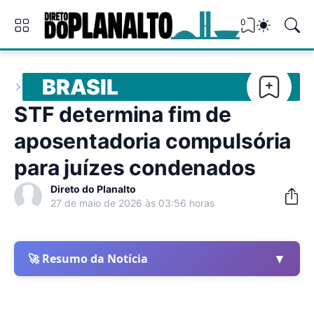
0
BRASIL
STF determina fim de
aposentadoria compulsória
para juízes condenados
Direto do Planalto
27 de maio de 2026 às 03:56 horas
▼
🚀 Resumo da Notícia