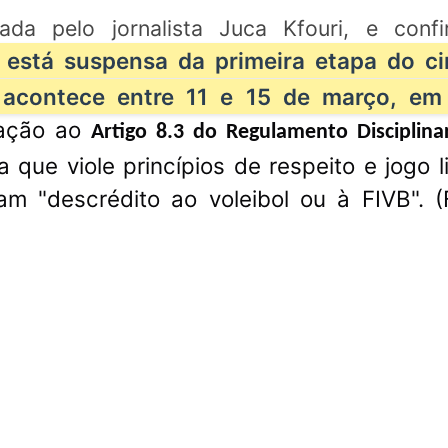
ada pelo jornalista Juca Kfouri, e conf
 está suspensa da primeira etapa do ci
acontece entre 11 e 15 de março, em
ração ao
Artigo 8.3 do Regulamento Disciplina
ngresso adia retomada dos
Congresso Nacional
 que viole princípios de respeito e jogo l
abalhos para 10 de maio
trabalhos nesta seg
m "descrédito ao voleibol ou à FIVB". (