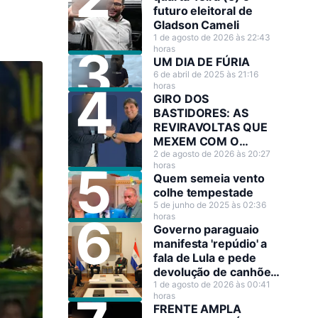
futuro eleitoral de
Gladson Cameli
1 de agosto de 2026 às 22:43
horas
UM DIA DE FÚRIA
6 de abril de 2025 às 21:16
horas
GIRO DOS
BASTIDORES: AS
REVIRAVOLTAS QUE
MEXEM COM O
CENÁRIO POLÍTICO
2 de agosto de 2026 às 20:27
horas
Quem semeia vento
colhe tempestade
5 de junho de 2025 às 02:36
horas
Governo paraguaio
manifesta 'repúdio' a
fala de Lula e pede
devolução de canhões
de guerra
1 de agosto de 2026 às 00:41
horas
FRENTE AMPLA