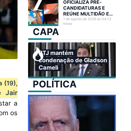
OFICIALIZA PRÉ-
CANDIDATURAS E
REÚNE MULTIDÃO EM
GRANDE ATO NO
1 de agosto de 2026 às 04:13
horas
ACRE
CAPA
STJ mantém
condenação de Gladson
Cameli
POLÍTICA
 (19),
 Jair
star a
com os