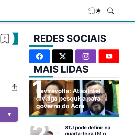
0
REDES SOCIAIS
MAIS LIDAS
Reviravolta: AtlasIntel
divulga pesquisa para
governo do Acre
▼
STJ pode definir na
quarta-feira (5) o