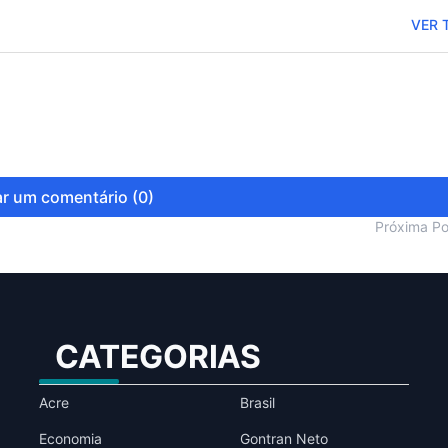
VER 
r um comentário (0)
Próxima P
CATEGORIAS
Acre
Brasil
Economia
Gontran Neto