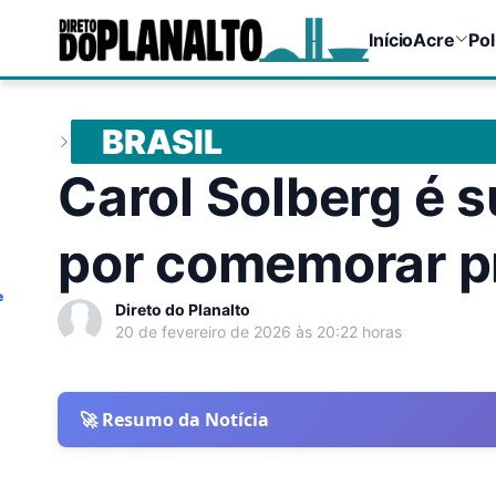
Início
Acre
Pol
BRASIL
Carol Solberg é 
por comemorar p
e
Direto do Planalto
20 de fevereiro de 2026 às 20:22 horas
🚀 Resumo da Notícia