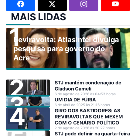
MAIS LIDAS
Reviravolta: AtlasIntel divulga
pesquisa para governo do
Acre
STJ mantém condenação de
Gladson Cameli
6 de agosto de 2026 às 04:53 horas
UM DIA DE FÚRIA
6 de abril de 2025 às 21:16 horas
GIRO DOS BASTIDORES: AS
REVIRAVOLTAS QUE MEXEM
COM O CENÁRIO POLÍTICO
2 de agosto de 2026 às 20:27 horas
STJ pode definir na quarta-feira