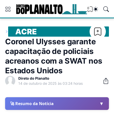
0
ACRE
Coronel Ulysses garante
capacitação de policiais
acreanos com a SWAT nos
Estados Unidos
Direto do Planalto
14 de outubro de 2025 às 03:24 horas
▼
🚀 Resumo da Notícia