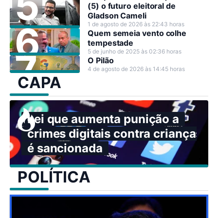
(5) o futuro eleitoral de
Gladson Cameli
1 de agosto de 2026 às 22:43 horas
Quem semeia vento colhe
tempestade
5 de junho de 2025 às 02:36 horas
O Pilão
4 de agosto de 2026 às 14:45 horas
CAPA
Lei que aumenta punição a
crimes digitais contra crianças
é sancionada
POLÍTICA