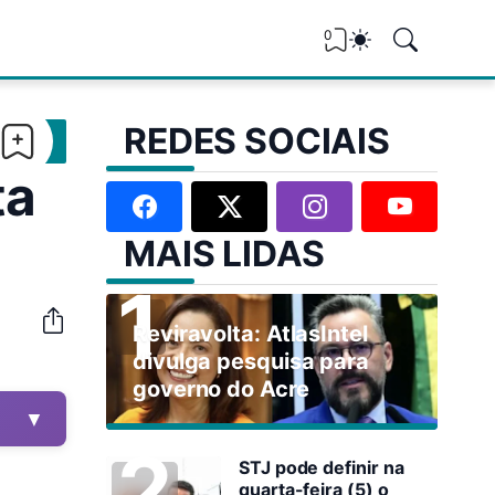
0
REDES SOCIAIS
ta
MAIS LIDAS
Reviravolta: AtlasIntel
divulga pesquisa para
governo do Acre
▼
STJ pode definir na
quarta-feira (5) o