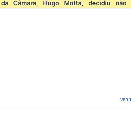
 da Câmara, Hugo Motta, decidiu não 
ávio Bolsonaro anuncia
Câmara pode votar 
fredo Gaspar, relator da CPI
provisórias e projet
 INSS, como vice na disputa
ao agronegócio na p
Presidência
semana
VER 