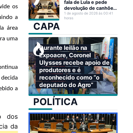
fala de Lula e pede
vide os
devolução de canhões
de guerra
1 de agosto de 2026 às 00:41
ui
ndo
a
horas
CAPA
da área
ara uma
Durante leilão na
Expoacre, Coronel
Ulysses recebe apoio de
ontinua
produtores e é
reconhecido como “o
 decida
deputado do Agro”
ebido a
POLÍTICA
o dos
cia da