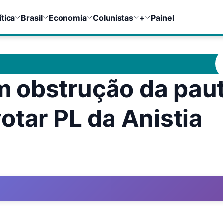
ítica
Brasil
Economia
Colunistas
+
Painel
 obstrução da pau
otar PL da Anistia