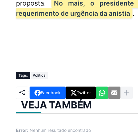
proposta.
No mais, o presidente
requerimento de urgência da anistia
.
Fl
Novo aciona Conselho de Ética
Al
no Senado para investigar
Tags:
Política
do
Jaques Wagner
à 
Facebook
Twitter
VEJA TAMBÉM
Error:
Nenhum resultado encontrado