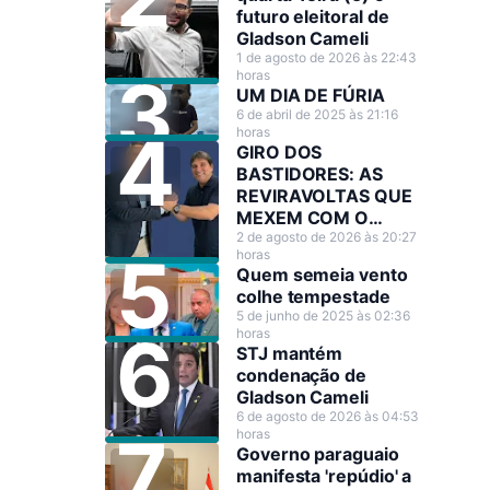
futuro eleitoral de
Gladson Cameli
1 de agosto de 2026 às 22:43
horas
UM DIA DE FÚRIA
6 de abril de 2025 às 21:16
horas
GIRO DOS
BASTIDORES: AS
REVIRAVOLTAS QUE
MEXEM COM O
CENÁRIO POLÍTICO
2 de agosto de 2026 às 20:27
horas
Quem semeia vento
colhe tempestade
5 de junho de 2025 às 02:36
horas
STJ mantém
condenação de
Gladson Cameli
6 de agosto de 2026 às 04:53
horas
Governo paraguaio
manifesta 'repúdio' a