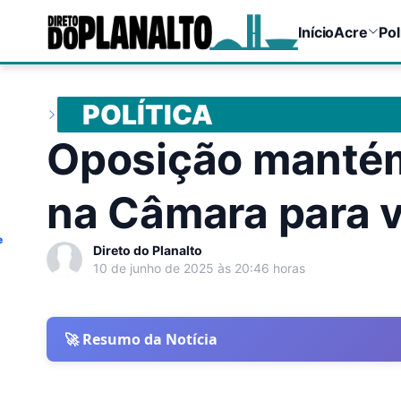
Início
Acre
Pol
POLÍTICA
Oposição mantém
na Câmara para v
e
Direto do Planalto
10 de junho de 2025 às 20:46 horas
🚀 Resumo da Notícia