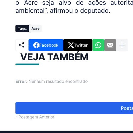
o Acre seja alvo de ações autoritá
ambiental”, afirmou o deputado.
Tags:
Acre
Facebook
Twitter
VEJA TAMBÉM
Error:
Nenhum resultado encontrado
Posta
Postagem Anterior