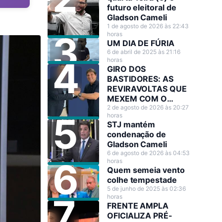
futuro eleitoral de
Gladson Cameli
1 de agosto de 2026 às 22:43
horas
UM DIA DE FÚRIA
6 de abril de 2025 às 21:16
horas
GIRO DOS
BASTIDORES: AS
REVIRAVOLTAS QUE
MEXEM COM O
CENÁRIO POLÍTICO
2 de agosto de 2026 às 20:27
horas
STJ mantém
condenação de
Gladson Cameli
6 de agosto de 2026 às 04:53
horas
Quem semeia vento
colhe tempestade
5 de junho de 2025 às 02:36
horas
FRENTE AMPLA
OFICIALIZA PRÉ-