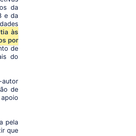
tos da
3 e da
edades
tia às
os por
nto de
ais do
-autor
são de
 apoio
a pela
ir que