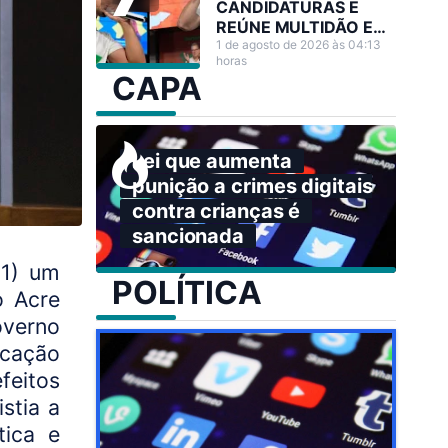
CANDIDATURAS E
REÚNE MULTIDÃO EM
GRANDE ATO NO
1 de agosto de 2026 às 04:13
horas
ACRE
CAPA
Lei que aumenta
punição a crimes digitais
contra crianças é
sancionada
11) um
POLÍTICA
o Acre
overno
ocação
feitos
stia a
tica e