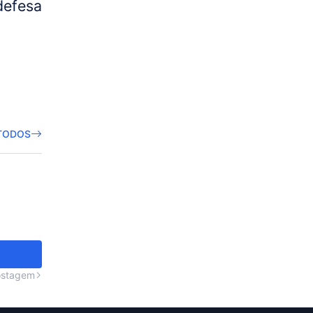
defesa
TODOS
ostagem