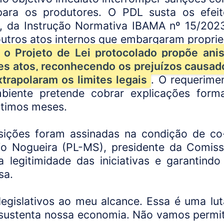
 para os produtores. O PDL susta os efei
, da Instrução Normativa IBAMA nº 15/202
outros atos internos que embargaram propri
 o Projeto de Lei protocolado propõe anis
es atos, reconhecendo os prejuízos causad
rapolaram os limites legais
. O requerime
iente pretende cobrar explicações form
ltimos meses.
sições foram assinadas na condição de co
o Nogueira (PL-MS), presidente da Comis
 legitimidade das iniciativas e garantindo
sa.
egislativos ao meu alcance. Essa é uma lut
 sustenta nossa economia. Não vamos permit