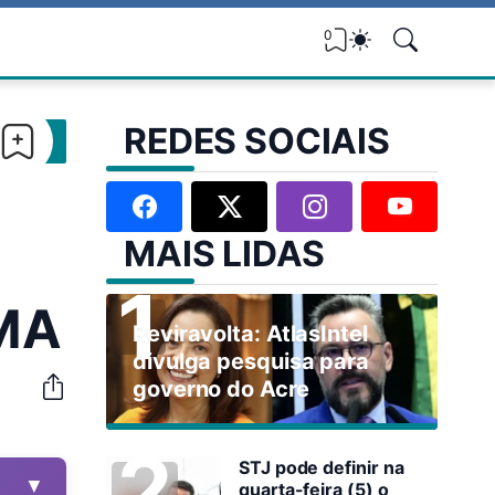
0
REDES SOCIAIS
MAIS LIDAS
AMA
Reviravolta: AtlasIntel
divulga pesquisa para
governo do Acre
STJ pode definir na
▼
quarta-feira (5) o