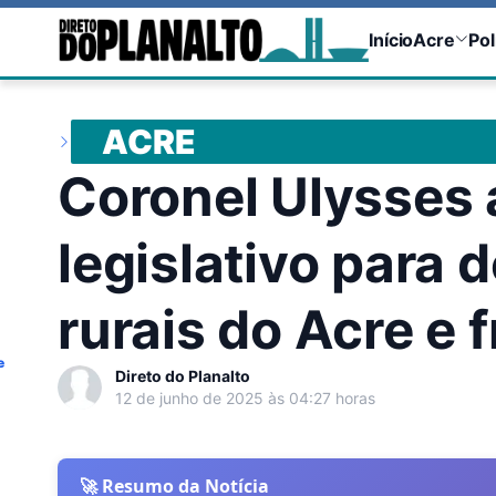
Início
Acre
Pol
ACRE
Coronel Ulysses 
legislativo para 
rurais do Acre e
e
Direto do Planalto
12 de junho de 2025 às 04:27 horas
🚀 Resumo da Notícia