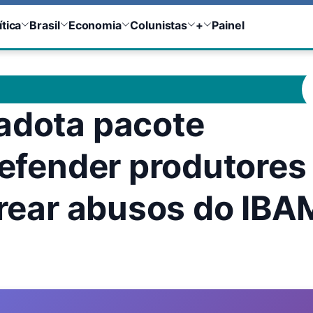
ítica
Brasil
Economia
Colunistas
+
Painel
adota pacote
defender produtores
 frear abusos do IB