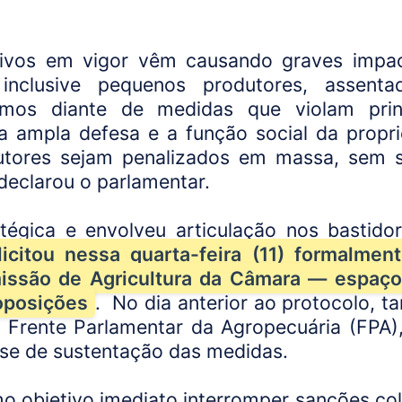
tivos em vigor vêm causando graves impa
 inclusive pequenos produtores, assent
tamos diante de medidas que violam prin
 a ampla defesa e a função social da propr
Congresso Nacional
utores sejam penalizados em massa, sem 
trabalhos nesta seg
declarou o parlamentar.
tégica e envolveu articulação nos bastido
citou nessa quarta-feira (11) formalmen
issão de Agricultura da Câmara — espaç
roposições
.
No dia anterior ao protocolo, 
 Frente Parlamentar da Agropecuária (FPA)
ase de sustentação das medidas.
o objetivo imediato interromper sanções col