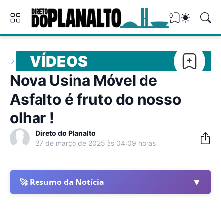
0
VÍDEOS
Nova Usina Móvel de
Asfalto é fruto do nosso
olhar !
Direto do Planalto
27 de março de 2025 às 04:09 horas
▼
🚀 Resumo da Notícia