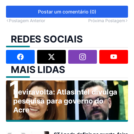
Postar um comentário (0)
Postagem Anterior
Próxima Postagem
REDES SOCIAIS
MAIS LIDAS
Reviravolta: AtlasIntel divulga
pesquisa para governo do
Acre