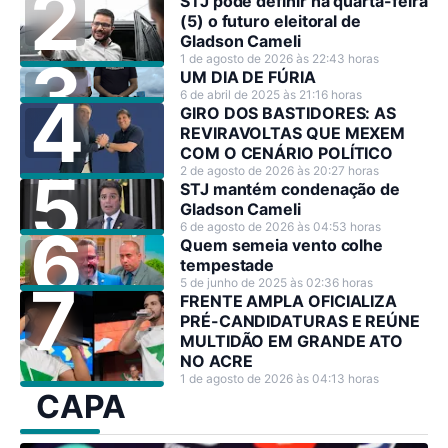
STJ pode definir na quarta-feira
(5) o futuro eleitoral de
Gladson Cameli
1 de agosto de 2026 às 22:43 horas
UM DIA DE FÚRIA
6 de abril de 2025 às 21:16 horas
GIRO DOS BASTIDORES: AS
REVIRAVOLTAS QUE MEXEM
COM O CENÁRIO POLÍTICO
2 de agosto de 2026 às 20:27 horas
STJ mantém condenação de
Gladson Cameli
6 de agosto de 2026 às 04:53 horas
Quem semeia vento colhe
tempestade
5 de junho de 2025 às 02:36 horas
FRENTE AMPLA OFICIALIZA
PRÉ-CANDIDATURAS E REÚNE
MULTIDÃO EM GRANDE ATO
NO ACRE
1 de agosto de 2026 às 04:13 horas
CAPA